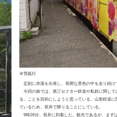
＠荒砥行
定刻に赤湯を出発し、長閑な景色の中を走り続け
今回の旅では、第三セクター鉄道や私鉄に関して
る」ことを目的にしようと思っている。山形鉄道に
ているため、長井で降りることにしている。
9時26分、長井に到着した。観光であるが、まず