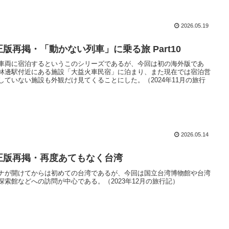
2026.05.19
正版再掲・「動かない列車」に乗る旅 Part10
車両に宿泊するというこのシリーズであるが、今回は初の海外版であ
林邊駅付近にある施設「大益火車民宿」に泊まり、また現在では宿泊営
していない施設も外観だけ見てくることにした。（2024年11月の旅行
2026.05.14
正版再掲・再度あてもなく台湾
ナが開けてからは初めての台湾であるが、今回は国立台湾博物館や台湾
探索館などへの訪問が中心である。（2023年12月の旅行記）