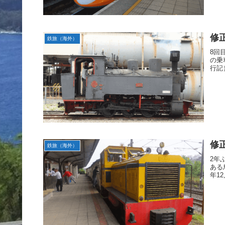
修
鉄旅（海外）
8回
の乗
行記
修
鉄旅（海外）
2年
ある
年1