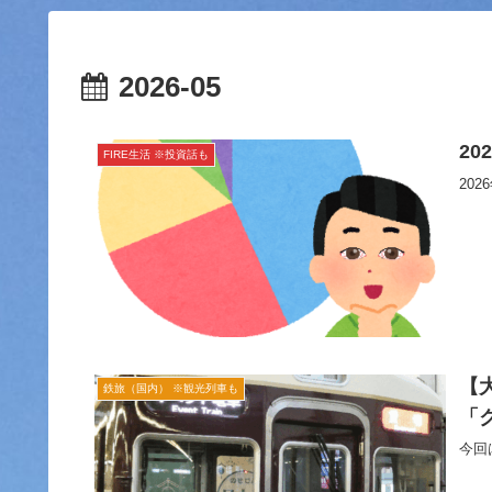
2026-05
2
FIRE生活 ※投資話も
20
【
鉄旅（国内） ※観光列車も
「
今回