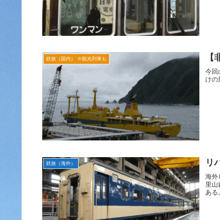
【
鉄旅（国内） ※観光列車も
今回
けの
リ
鉄旅（海外）
海外
里山
ある