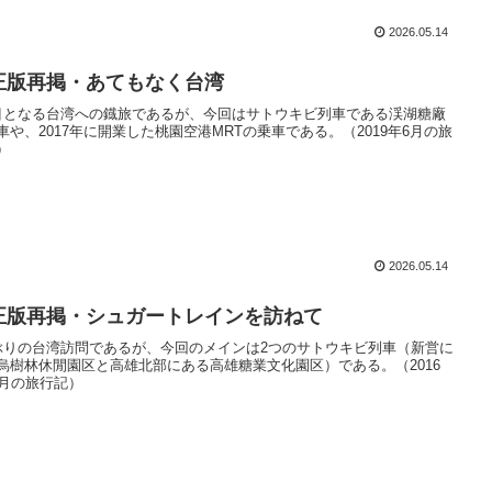
2026.05.14
正版再掲・あてもなく台湾
目となる台湾への鐡旅であるが、今回はサトウキビ列車である渓湖糖廠
車や、2017年に開業した桃園空港MRTの乗車である。（2019年6月の旅
）
2026.05.14
正版再掲・シュガートレインを訪ねて
ぶりの台湾訪問であるが、今回のメインは2つのサトウキビ列車（新営に
烏樹林休閒園区と高雄北部にある高雄糖業文化園区）である。（2016
2月の旅行記）