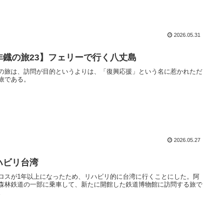
2026.05.31
非鐡の旅23】フェリーで行く八丈島
の旅は、訪問が目的というよりは、「復興応援」という名に惹かれただ
旅である。
2026.05.27
ハビリ台湾
ロスが1年以上になったため、リハビリ的に台湾に行くことにした。阿
森林鉄道の一部に乗車して、新たに開館した鉄道博物館に訪問する旅で
。