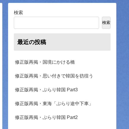
検索
検索
最近の投稿
修正版再掲・国境にかける橋
修正版再掲・思い付きで韓国を彷徨う
修正版再掲・ぶらり韓国 Part3
修正版再掲・東海「ぶらり途中下車」
修正版再掲・ぶらり韓国 Part2