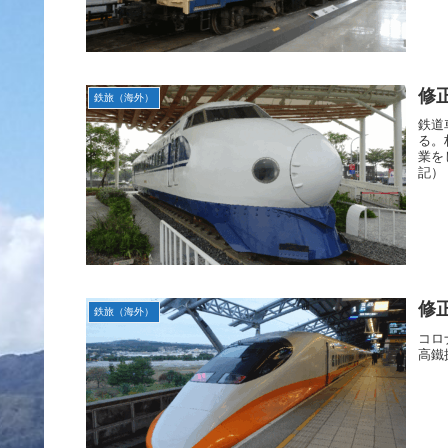
修
鉄旅（海外）
鉄道
る。
業を
記）
修
鉄旅（海外）
コロ
高鐵