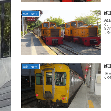
修
鉄旅（海外）
約1
く、
なの
よる
修
鉄旅（海外）
5回
くる