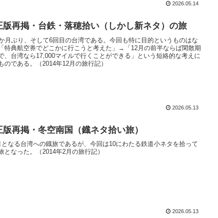
2026.05.14
正版再掲・台鉄・落穂拾い（しかし新ネタ）の旅
1か月ぶり、そして6回目の台湾である。今回も特に目的というものはな
「特典航空券でどこかに行こうと考えた」→「12月の前半ならば閑散期
で、台湾なら17,000マイルで行くことができる」という短絡的な考えに
ものである。（2014年12月の旅行記）
2026.05.13
正版再掲・冬空南国（鐡ネタ拾い旅）
目となる台湾への鐡旅であるが、今回は10にわたる鉄道小ネタを拾って
旅となった。（2014年2月の旅行記）
2026.05.13