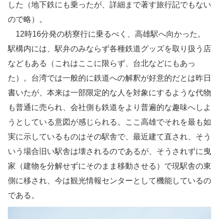
した（地下鉄にも乗ったが、詳細まで著す旅行記でもない
ので略）。
12時16分発の枋寮行に乗るべく、高雄駅へ向かった。
駅構内には、駅弁のみならず各種鉄道グッズを取り扱う店
などもある（これはここに限らず、台北などにもあっ
た）。台湾では一般的に鉄道への解釈が好意的だとは昨日
書いたが、本来は一部限定的な人を対象にするような代物
も普通に売られ、会社側も鉄道をより普遍的な趣味へしよ
うとしている意図が感じられる。ここ高雄でそれを最も如
実に示しているものはその駅舎で、最近建て直され、そう
いう場合旧い駅舎は壊されるのであるが、そうされずに曳
家（建物を分解せずにそのまま移動させる）で現駅舎の東
側に移され、今は観光情報センターとして機能しているの
である。