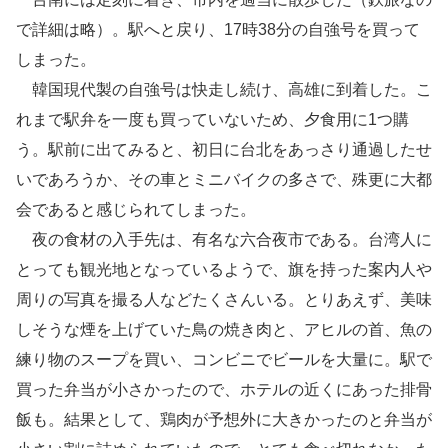
で詳細は略）。駅へと戻り、17時38分の自強号を買って
しまった。
韓国現代製の自強号は快走し続け、高雄に到着した。こ
れまで駅弁を一度も買っていないため、夕食用に1つ購
う。駅前に出てみると、初日に台北をあっさり通過したせ
いであろうか、その車とミニバイクの多さで、殊更に大都
会であると感じられてしまった。
夜の食材の入手先は、有名な六合夜市である。台湾人に
とっても観光地となっているようで、旗を持った案内人や
周りの写真を撮る人などたくさんいる。とりあえず、美味
しそうな煙を上げていた鳥の焼き肉と、アヒルの首、魚の
練り物のスープを買い、コンビニでビールを大量に。駅で
買った弁当が小さかったので、ホテルの近くにあった排骨
飯も。結果として、鶏肉が予想外に大きかったのと弁当が