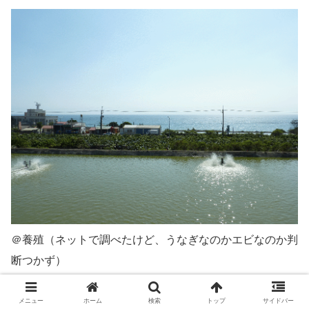
＠養殖（ネットで調べたけど、うなぎなのかエビなのか判
断つかず）
終点の枋寮には定刻の14時14分に到着した。ホームの
メニュー
ホーム
検索
トップ
サイドバー
反対側に次に乗るべく台東行があったので一先ず乗ってみ