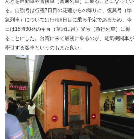
んどを區間車や普快車（普通列車）に乗ることになってい
る。自強号は行程7日目の花蓮からの帰りに、復興号（準
急列車）については行程6日目に乗る予定であるため、今
日は15時30発のキョ（草冠に呂）光号（急行列車）に乗
ることにした。台湾に来て最初に乗るのが、電気機関車が
牽引する客車というのもまた良い。