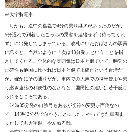
＠大宇製電車
しかも、途中の嘉義で4分の乗り継ぎがあったのだが、
5分遅れで到着したこっちの乗客を連絡せず（待ってくれ
ず）に出発してしまっている。改札にいたおばさんの駅員
に訊くと、当然のように「次は43分発」ということを指
さしてくれる。全体的な雰囲気は日本と似ていて、時刻の
正確性も他国に比べれば日本と似て正確だという台湾だ
が、確かにその通りだが、車内での大声での携帯使用や乗
り継ぎ連絡の利便性のなさなど、国民性の違いは若干感じ
られるところである。
14時35分発の自強号もあるが切符の変更が面倒なの
で、14時43分発で向かうことにした。やってきた車両ま
またしても大宇製。やんぬる哉。
台南には定刻に着き、市内を適当に散歩した（鉄旅なの