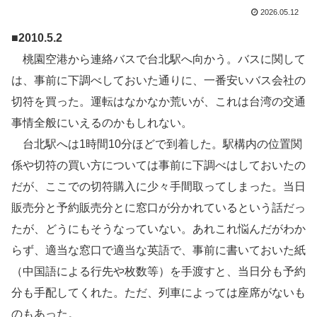
2026.05.12
■
2010.5.2
桃園空港から連絡バスで台北駅へ向かう。バスに関して
は、事前に下調べしておいた通りに、一番安いバス会社の
切符を買った。運転はなかなか荒いが、これは台湾の交通
事情全般にいえるのかもしれない。
台北駅へは1時間10分ほどで到着した。駅構内の位置関
係や切符の買い方については事前に下調べはしておいたの
だが、ここでの切符購入に少々手間取ってしまった。当日
販売分と予約販売分とに窓口が分かれているという話だっ
たが、どうにもそうなっていない。あれこれ悩んだがわか
らず、適当な窓口で適当な英語で、事前に書いておいた紙
（中国語による行先や枚数等）を手渡すと、当日分も予約
分も手配してくれた。ただ、列車によっては座席がないも
のもあった。