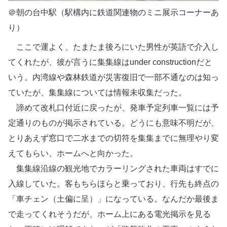
＠朝の台中駅（駅構内に鉄道関連物のミニ展示コーナーあ
り）
ここで運よく、たまたま後ろにいた男性が英語で介入し
てくれたが、彼が言うに集集線はunder constructionだと
いう。内湾線や森林鉄道が災害復旧で一部不通なのは知っ
ていたが、集集線については情報未収集だった。
諦めて改札口付近に戻ったが、発車予定列車一覧には予
定通りのものが掲示されている。どうにも意味不明だが、
とりあえず窓口で二水までの切符を集集までに無理やり変
えてもらい、ホームへと向かった。
集集線沿線の観光地でカラーリングされた車両はすでに
入線していた。客もちらほらと乗っており、行先も終点の
「車チェン（土偏に呈）」になっている。なんだか最後ま
で走ってくれそうだが、ホーム上にある電光掲示を見る