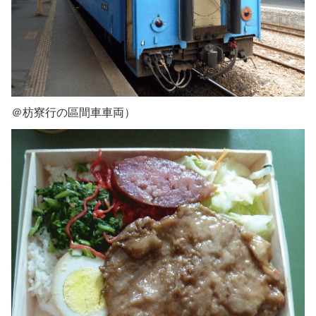
＠枋寮行の區間車車両）