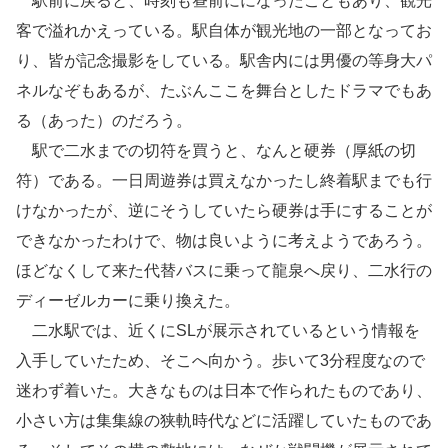
駅前に戻ると、時刻も昼前にになったこともあり、観光
客で溢れかえっている。駅自体が観光地の一部となってお
り、皆が記念撮影をしている。駅舎内には男優の等身大パ
ネルなぞもあるが、たぶんここを舞台としたドラマでもあ
る（あった）のだろう。
駅で二水までの切符を買うと、なんと硬券（厚紙の切
符）である。一日周遊券は買えなかったし終着駅までも行
けなかったが、逆にそうしていたら硬券は手にすることが
できなかったわけで、物は良いように考えようであろう。
ほどなくして来た代替バスに乗って龍泉へ戻り、二水行の
ディーゼルカーに乗り換えた。
二水駅では、近くにSLが展示されているという情報を
入手していたため、そこへ向かう。歩いて3分程度なので
迷わず着いた。大きなものは日本で作られたものであり、
小さい方は集集線の狭軌時代などに活躍していたものであ