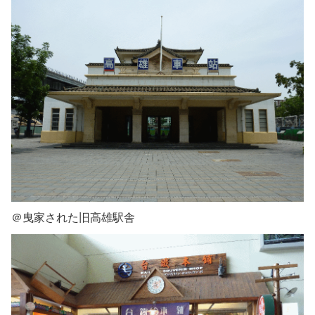
＠曳家された旧高雄駅舎