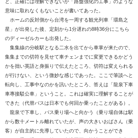
と、正確には理解できないが「路盤強化の工事」のような
意味に取れなくもないことが書いてあった。
ホームの反対側から台湾を一周する観光列車「環島之
星」が出発した後、定刻から1分遅れの8時36分にこちら
のディーゼルカーも出発した。
集集線の分岐駅となる二水を出てから車掌が来たので、
集集までの切符を見せて車チェンまでに変更できるかどう
かを拙い英語と身振りで伝えたところ、切符は変えられる
が行けない、という微妙な感じであった。ここで筆談へと
転向し、工事中なのかを訊いたところ、答えは「龍泉下車
車專接駁公車」ということ。これは確実に理解することが
できた（代替バスは日本でも何回か乗ったことがある）。
龍泉で下車し、バス乗り場へと向かう（乗り場自体は駅
から数十メートル離れていたが、声の大きいおばさん（乗
客）が自主的に先導していたので、向かうことができ