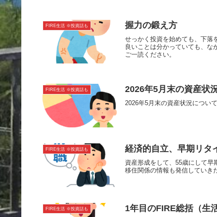
握力の鍛え方
FIRE生活 ※投資話も
せっかく投資を始めても、下落
良いことは分かっていても、な
ご一読ください。
2026年5月末の資産状
FIRE生活 ※投資話も
2026年5月末の資産状況につ
経済的自立、早期リタ
FIRE生活 ※投資話も
資産形成をして、55歳にして
移住関係の情報も発信していき
1年目のFIRE総括（生
FIRE生活 ※投資話も