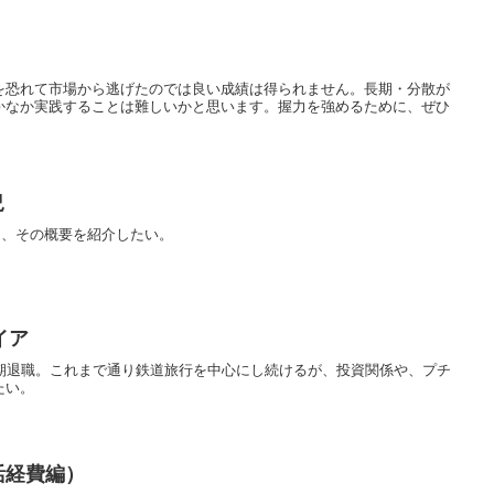
を恐れて市場から逃げたのでは良い成績は得られません。長期・分散が
かなか実践することは難しいかと思います。握力を強めるために、ぜひ
況
いて、その概要を紹介したい。
イア
早期退職。これまで通り鉄道旅行を中心にし続けるが、投資関係や、プチ
たい。
活経費編）