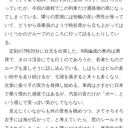
っていたが、今回の旅程でこの列車だけ通路側の席になっ
てしまっている。隣りの窓側には恰幅の良い男性が座って
いて、どうやら添乗員のようで時折席から立ち上がっては
いくつかのグループのところに行って話をしたりしてい
る。
定刻の7時20分に台北を出発した。8両編成の車内は満
席で、タロコ渓谷にでも行くのであろうか、若者たちのグ
ループも楽しそうに話し込んでいる。しばらくはビルの多
い街中を走り続けるが、七堵を過ぎると木々も多くなり、
次第に振り子の実力を発揮し始める。車両はさすがに日本
で乗り慣れた感覚ではあるが、汽笛の音だけが「ポー」と
いう感じで安っぽい気がしてならない。
見えにくいながらも外の景色を眺めつつ、さてそろそろ
左手には海が広がって、と考えていたら、窓のシールドを