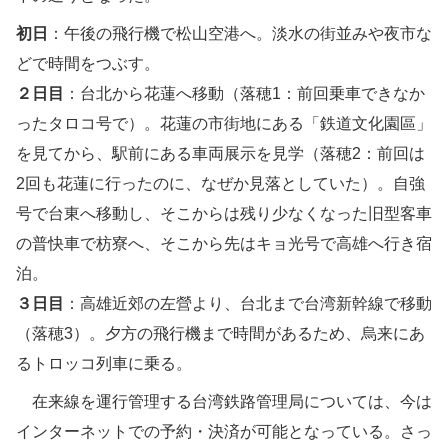
初日
：午後の飛行機で松山空港へ。淡水の街並みや夜市な
どで時間をつぶす。
２日目
：台北から花蓮へ移動（落穂1：前回乗車できなか
ったタロコ号で）。花蓮の市街地にある「鉄道文化園區」
を見てから、駅前にある車両展示を見学（落穂2：前回は
2回も花蓮に行ったのに、なぜか見落としていた）。自強
号で台東へ移動し、そこからは残り少なくなった旧型客車
の普快車で枋寮へ、そこから先はキョ光号で高雄へ行き宿
泊。
３日目
：高雄近郊の左營より、台北まで台湾新幹線で移動
（落穂3）。夕方の飛行機まで時間があるため、烏来にあ
るトロッコ列車に乗る。
在来線を運行管理する台湾鉄路管理局については、今は
インターネットでの予約・決済が可能となっている。さっ