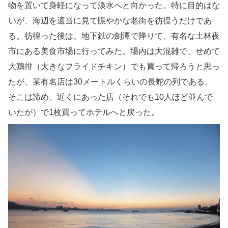
物を置いて身軽になって淡水へと向かった。特に目的はな
いが、海辺を適当に見て賑やかな老街を彷徨うだけであ
る。彷徨った後は、地下鉄の劍潭で降りて、有名な土林夜
市にある美食市場に行ってみた。場内は大混雑で、せめて
大鶏排（大きなフライドチキン）でも買って帰ろうと思っ
たが、某有名店は30メートルくらいの長蛇の列である。
そこは諦め、近くにあった店（それでも10人ほど並んで
いたが）で1枚買ってホテルへと戻った。