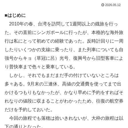
2026.05.12
■
はじめに
2010年の春、台湾を訪問して1週間以上の鐡旅を行っ
た。その直前にシンガポールに行ったが、本格的な海外旅
行は私にとって初めての経験であった。反時計回りに一周
したりいくつかの支線に乗ったり、また列車についても自
強号からキョ（草冠に呂）光号、復興号から旧型客車によ
り普快車まで色々と乗車している。
しかし、それでもまだまだ手の付けていないところは
多々ある。9月末の三連休、高値の交通費を使ってまで出
かけるつもりもなかったが、かなり早めに予約をすればそ
れなりの値段に収まることがわかったため、往復の航空券
だけを予約しておいた。
今回の旅程でも落穂は拾いきれないが、大枠の旅程は以
下の通りとなった。