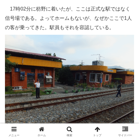
17時02分に枋野に着いたが、ここは正式な駅ではなく
信号場である。よってホームもないが、なぜかここで1人
の客が乗ってきた。駅員もそれを容認している。
メニュー
ホーム
検索
トップ
サイドバー
＠信号場から乗る人