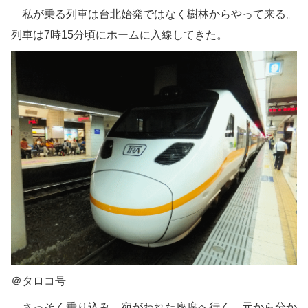
私が乗る列車は台北始発ではなく樹林からやって来る。
列車は7時15分頃にホームに入線してきた。
＠タロコ号
さっそく乗り込み、宛がわれた座席へ行く。元から分か