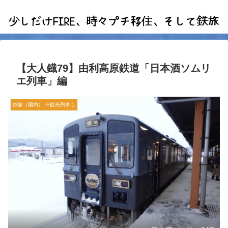
【大人鐡79】由利高原鉄道「日本酒ソムリ
エ列車」編
鉄旅（国内） ※観光列車も