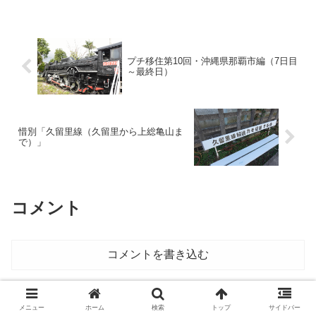
のシリーズ初登場となるIGRいわて銀河
鉄道である。
プチ移住第10回・沖縄県那覇市編（7日目
～最終日）
惜別「久留里線（久留里から上総亀山ま
で）」
コメント
コメントを書き込む
ホーム
鉄旅（国内） ※観光列車も
メニュー
ホーム
検索
トップ
サイドバー