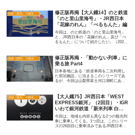
の留萌と増毛を訪問したい。
修正版再掲【大人鐡14】のと鉄道
鉄旅（国内） ※観光列車も
「のと里山里海号」・JR西日本
「花嫁のれん」「べるもんた」編
今回は、のと鉄道の「のと里山里海号」
と、JR西日本の「花嫁のれん」及び「べ
るもんた」について紹介したい。（2020
年10月の旅行記）
修正版再掲・「動かない列車」に
鉄旅（国内） ※観光列車も
乗る旅 Part4
日本各地にある「鉄道車両を二次利用し
た宿泊施設」に泊まるこのシリーズであ
るが、今回は山梨県富士河口湖町にある
「モーニングサラダ」と、長野県上田市
にある「民宿あずさ号」である。（2021
年9月の旅行記）
【大人鐡75】JR西日本「WEST
鉄旅（国内） ※観光列車も
EXPRESS銀河」（2回目）・IGR
いわて銀河鉄道「新米列車 白銀
のひかり号」編
今回は、地域も内容も異なる2つの観光列
車に乗車してくる。1つ目は、このシリー
ズの26回目に乗車済みであるJR西日本の
WEST EXPRESS銀河であり、2つ目はこ