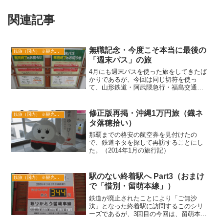
関連記事
無職記念・今度こそ本当に最後の
鉄旅（国内） ※観光列車も
「週末パス」の旅
4月にも週末パスを使った旅をしてきたば
かりであるが、今回は同じ切符を使っ
て、山形鉄道・阿武隈急行・福島交通・
ひたちなか海浜鉄道・鹿島臨海鉄道を含
めた旅をしてくることにした。週末パス
で乗車できるJR以外の鉄道に関して、か
修正版再掲・沖縄1万円旅（鐡ネ
鉄旅（国内） ※観光列車も
なりの部分を制覇できることになる。
タ落穂拾い）
那覇までの格安の航空券を見付けたの
で、鉄道ネタを探して再訪することにし
た。（2014年1月の旅行記）
駅のない終着駅へ Part3（おまけ
鉄旅（国内） ※観光列車も
で「惜別・留萌本線」）
鉄道が廃止されたことにより「ご無沙
汰」となった終着駅に訪問するこのシリ
ーズであるが、3回目の今回は、留萌本線